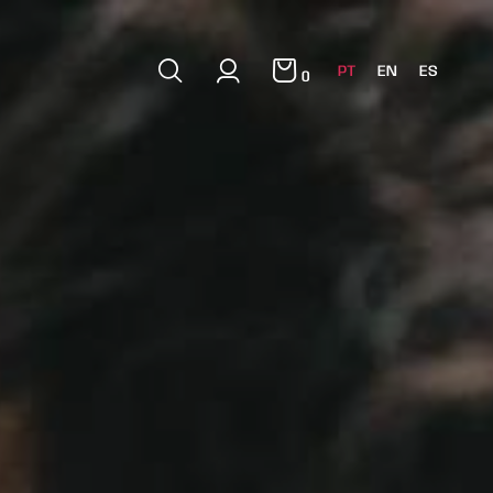
PT
EN
ES
0