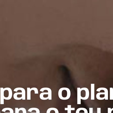
para o pla
eia Tofu, 1