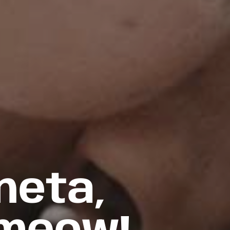
neta,
00%