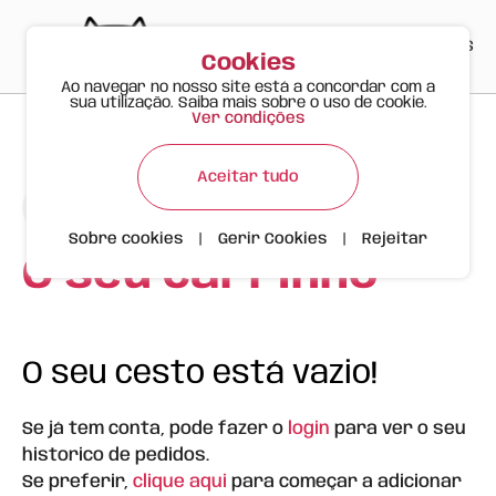
PT
EN
ES
0
Cookies
Ao navegar no nosso site está a concordar com a
sua utilização. Saiba mais sobre o uso de cookie.
Ver condições
Aceitar tudo
Continuar a comprar
Sobre cookies
|
Gerir Cookies
|
Rejeitar
O seu carrinho
O seu cesto está vazio!
Se já tem conta, pode fazer o
login
para ver o seu
historico de pedidos.
Se preferir,
clique aqui
para começar a adicionar