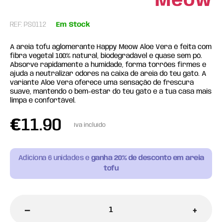
Meow
REF: PS0112
Em Stock
A areia tofu aglomerante Happy Meow Aloe Vera é feita com
fibra vegetal 100% natural, biodegradável e quase sem pó.
Absorve rapidamente a humidade, forma torrões firmes e
ajuda a neutralizar odores na caixa de areia do teu gato. A
variante Aloe Vera oferece uma sensação de frescura
suave, mantendo o bem-estar do teu gato e a tua casa mais
limpa e confortável.
€
11.90
Iva incluído
Adiciona
6
unidades e
ganha 20% de desconto em areia
tofu
-
+