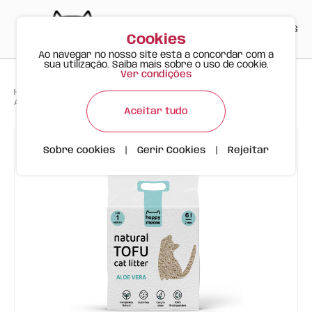
PT
EN
ES
0
Cookies
Ao navegar no nosso site está a concordar com a
sua utilização. Saiba mais sobre o uso de cookie.
Ver condições
>
>
>
Happy Meow
Produtos
Areias
Areia Tofu Aloe Vera Aglomerante para Gatos - Happy Meow
Aceitar tudo
Sobre cookies
|
Gerir Cookies
|
Rejeitar