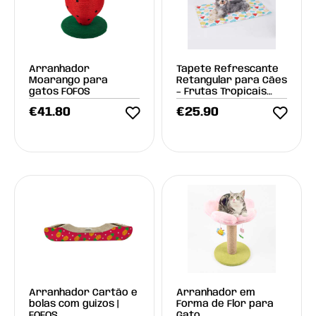
Arranhador
Tapete Refrescante
Moarango para
Retangular para Cães
gatos FOFOS
– Frutas Tropicais
90x60 cm
€
41.80
€
25.90
Arranhador Cartão e
Arranhador em
bolas com guizos |
Forma de Flor para
FOFOS
Gato