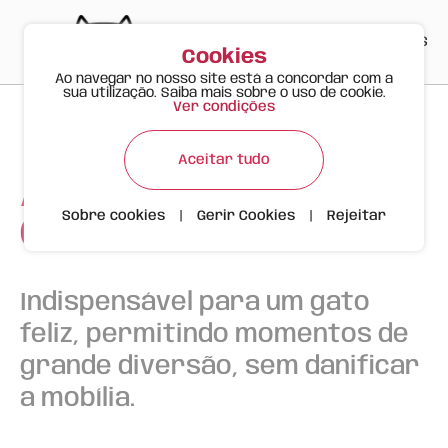
PT
EN
ES
0
Cookies
Ao navegar no nosso site está a concordar com a
sua utilização. Saiba mais sobre o uso de cookie.
Ver condições
Aceitar tudo
Arranhadores e
Sobre cookies
|
Gerir Cookies
|
Rejeitar
Camas
Indispensável para um gato
feliz, permitindo momentos de
grande diversão, sem danificar
a mobília.