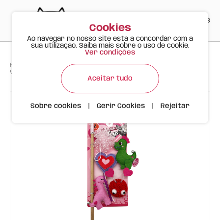
PT
EN
ES
0
Cookies
Ao navegar no nosso site está a concordar com a
sua utilização. Saiba mais sobre o uso de cookie.
Ver condições
>
>
>
Happy Meow
Produtos
Varinha Dia dos Namorados c/ Dinossauro| 6 pçs
Aceitar tudo
Sobre cookies
|
Gerir Cookies
|
Rejeitar