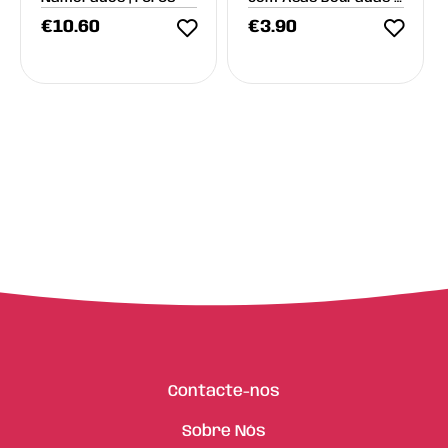
Catnip (Meow
€
10.60
€
3.90
Collection)
Contacte-nos
Sobre Nós