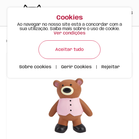
PT
EN
ES
0
Cookies
Ao navegar no nosso site está a concordar com a
sua utilização. Saiba mais sobre o uso de cookie.
Ver condições
>
>
>
Happy Meow
Produtos
Urso Latex | FOFOS
Aceitar tudo
Sobre cookies
|
Gerir Cookies
|
Rejeitar