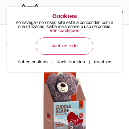
PT
EN
ES
0
Cookies
Ao navegar no nosso site está a concordar com a
sua utilização. Saiba mais sobre o uso de cookie.
Ver condições
>
>
>
Happy Meow
Produtos
Urso de Peluche com Batimento Cardíaco – FOFOS
Aceitar tudo
Sobre cookies
|
Gerir Cookies
|
Rejeitar