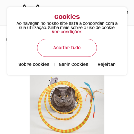
PT
EN
ES
0
Cookies
Ao navegar no nosso site está a concordar com a
sua utilização. Saiba mais sobre o uso de cookie.
Ver condições
>
>
>
Happy Meow
Produtos
Túnel espiral gato safari FOFOS Tamanho L
Aceitar tudo
Sobre cookies
|
Gerir Cookies
|
Rejeitar