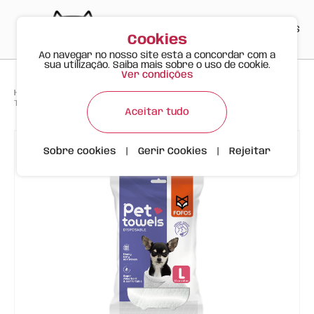
PT
EN
ES
0
Cookies
Ao navegar no nosso site está a concordar com a
sua utilização. Saiba mais sobre o uso de cookie.
Ver condições
>
>
>
Happy Meow
Produtos
Toalha Descartável para Cães e Gatos – Tamanho L
Aceitar tudo
Sobre cookies
|
Gerir Cookies
|
Rejeitar