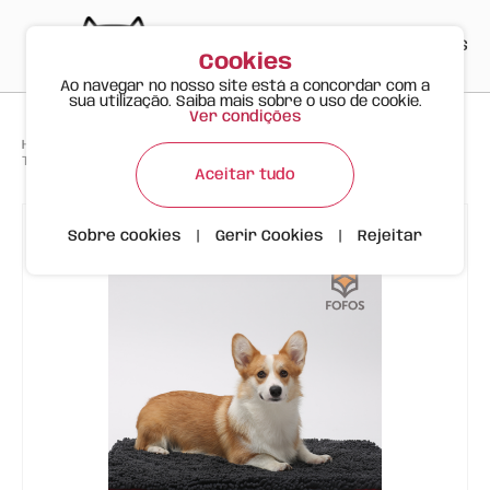
PT
EN
ES
0
Cookies
Ao navegar no nosso site está a concordar com a
sua utilização. Saiba mais sobre o uso de cookie.
Ver condições
>
>
>
Happy Meow
Produtos
Tapete/Cama Espuma Viscoelástica Cinza Tamanho S | FOFOS
Aceitar tudo
Sobre cookies
|
Gerir Cookies
|
Rejeitar