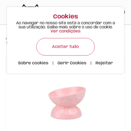
PT
EN
ES
0
Cookies
Ao navegar no nosso site está a concordar com a
sua utilização. Saiba mais sobre o uso de cookie.
Ver condições
>
>
>
Happy Meow
Produtos
Taça Cerâmica Inclinada com Efeito Ondulado | 280ml | Rosa Claro
Aceitar tudo
Sobre cookies
|
Gerir Cookies
|
Rejeitar