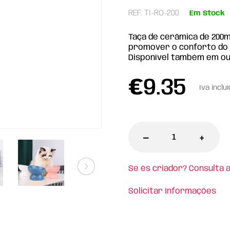
REF: TI-RO-200
Em Stock
Taça de cerâmica de 200ml
promover o conforto do 
Disponível também em ou
€
9.35
Iva inclu
-
+
Se és criador? Consulta 
Solicitar Informações