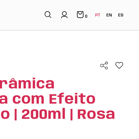
PT
EN
ES
0
erâmica
da com Efeito
o | 200ml | Rosa