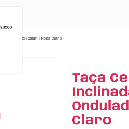
ização.
ito Ondulado | 200ml | Rosa Claro
Taça C
Inclina
Ondulad
Claro