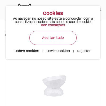
PT
EN
ES
0
Cookies
Ao navegar no nosso site está a concordar com a
sua utilização. Saiba mais sobre o uso de cookie.
Ver condições
>
>
>
Happy Meow
Produtos
Taça Cerâmica Inclinada com Efeito Ondulado | 200ml | Branco
Aceitar tudo
Sobre cookies
|
Gerir Cookies
|
Rejeitar