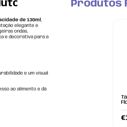
duto
Produtos 
acidade de 130ml
,
ntação elegante e
geiras ondas,
ca e decorativa para a
rabilidade e um visual
esso ao alimento e dá
Ta
Fl
€