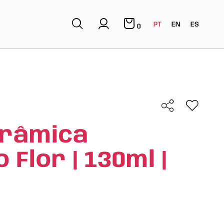
PT
EN
ES
0
erâmica
Flor | 130ml |