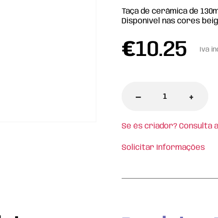
Taça de cerâmica de 130m
Disponível nas cores bei
€
10.25
Iva in
-
+
Se és criador? Consulta 
Solicitar Informações