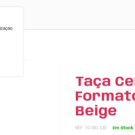
ização.
0ml | Beige
Taça C
Formato 
Beige
REF: TO-BG-130
Em Stock