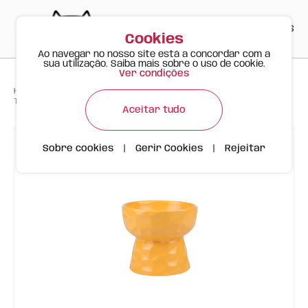
PT
EN
ES
0
Cookies
Ao navegar no nosso site está a concordar com a
sua utilização. Saiba mais sobre o uso de cookie.
Ver condições
>
>
>
Happy Meow
Produtos
Taça Cerâmica com Efeito Ondulado | 250ml | Amarelo
Aceitar tudo
Sobre cookies
|
Gerir Cookies
|
Rejeitar