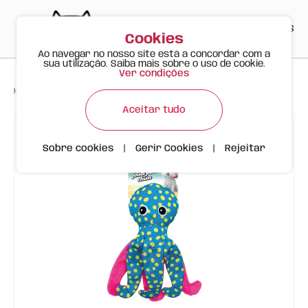
PT
EN
ES
0
Cookies
Ao navegar no nosso site está a concordar com a
sua utilização. Saiba mais sobre o uso de cookie.
Ver condições
>
>
>
Happy Meow
Produtos
Polvo Azul de Peluche FOFOS SEALIFE
Aceitar tudo
Sobre cookies
|
Gerir Cookies
|
Rejeitar