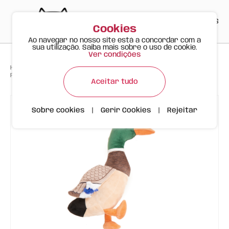
PT
EN
ES
0
Cookies
Ao navegar no nosso site está a concordar com a
sua utilização. Saiba mais sobre o uso de cookie.
Ver condições
>
>
>
Happy Meow
Produtos
FOFOS Brinquedo de Peluche para Cão – Pato Selvagem com Apito
Aceitar tudo
Sobre cookies
|
Gerir Cookies
|
Rejeitar