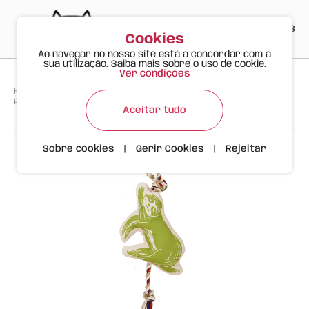
PT
EN
ES
0
Cookies
Ao navegar no nosso site está a concordar com a
sua utilização. Saiba mais sobre o uso de cookie.
Ver condições
>
>
>
Happy Meow
Produtos
Para Cães Felizes
Preguiça Brinquedo de corda Cão FOFOS
Aceitar tudo
Sobre cookies
|
Gerir Cookies
|
Rejeitar