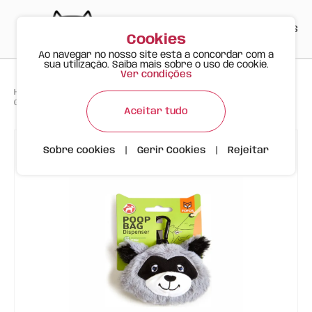
PT
EN
ES
0
Cookies
Ao navegar no nosso site está a concordar com a
sua utilização. Saiba mais sobre o uso de cookie.
Ver condições
>
>
>
Happy Meow
Produtos
Para Cães Felizes
Guaxinim de Peluche Dispensador de Sacos FOFOS | 17 sacos
Aceitar tudo
Sobre cookies
|
Gerir Cookies
|
Rejeitar