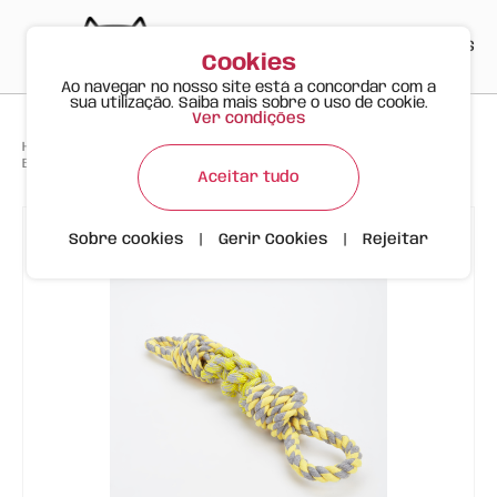
PT
EN
ES
0
Cookies
Ao navegar no nosso site está a concordar com a
sua utilização. Saiba mais sobre o uso de cookie.
Ver condições
>
>
>
Happy Meow
Produtos
Para Cães Felizes
Brinquedo de Corda Cão V/A FOFOS
Aceitar tudo
Sobre cookies
|
Gerir Cookies
|
Rejeitar