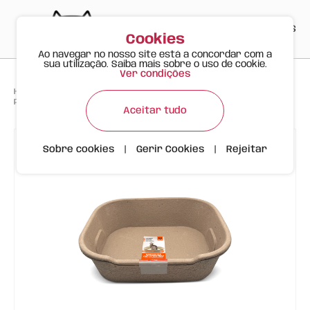
PT
EN
ES
0
Cookies
Ao navegar no nosso site está a concordar com a
sua utilização. Saiba mais sobre o uso de cookie.
Ver condições
>
>
>
Happy Meow
Produtos
Pack 2 Caixas de Areia Descartáveis para Gato (Tamanho L-XL)
Aceitar tudo
Sobre cookies
|
Gerir Cookies
|
Rejeitar