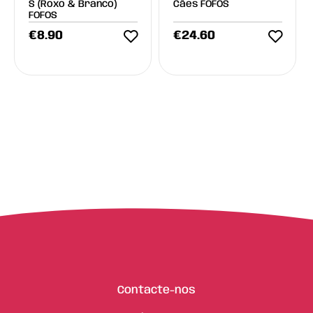
S (Roxo & Branco)
Cães FOFOS
FOFOS
€
8.90
€
24.60
Contacte-nos