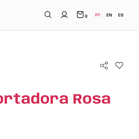
PT
EN
ES
0
ortadora Rosa