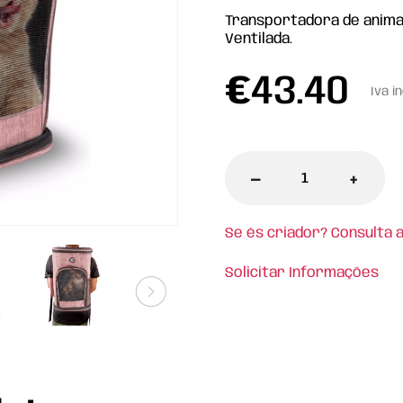
Transportadora de anima
Ventilada.
€
43.40
Iva i
-
+
Se és criador? Consulta 
Solicitar Informações