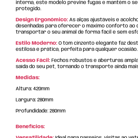
interna, este modelo previne fugas e mantém o s
protegido.
Design Ergonómico:
As alças ajustáveis e acolc
desenhadas para oferecer o máximo conforto ao 
transportar o seu animal de forma fácil e sem esf
Estilo Moderno:
O tom cinzento elegante faz des
estilosa e prática, perfeita para qualquer ocasião.
Acesso Fácil:
Fechos robustos e aberturas amplas
saída do seu pet, tornando o transporte ainda mais
Medidas:
Altura: 420mm
Largura: 280mm
Profundidade: 280mm
Benefícios:
Versatilidade:
Ideal para passeios, visitas ao vet