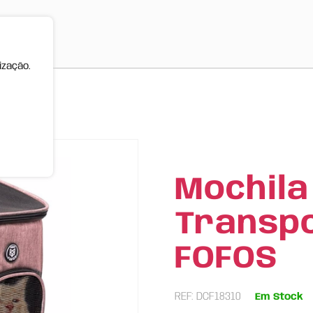
ização.
FOFOS
Mochila
Transp
FOFOS
REF: DCF18310
Em Stock