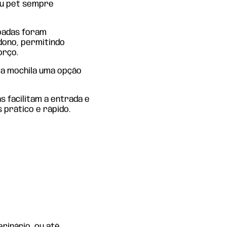
eu pet sempre
hoadas foram
dono, permitindo
orço.
ta mochila uma opção
 facilitam a entrada e
 prático e rápido.
erinário, ou até