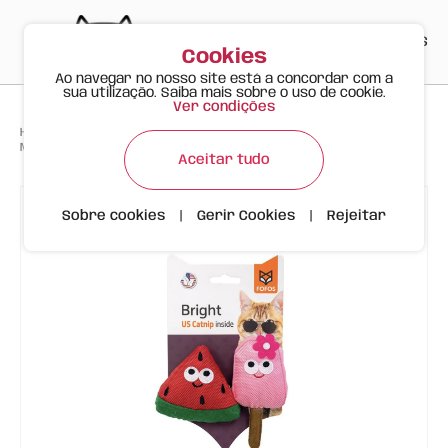
PT
EN
ES
0
Cookies
Ao navegar no nosso site está a concordar com a
sua utilização. Saiba mais sobre o uso de cookie.
Ver condições
>
>
>
Happy Meow
Produtos
Melância e Gelado c/ Catnip Orgânico | Gato | FOFOS
Aceitar tudo
Sobre cookies
|
Gerir Cookies
|
Rejeitar