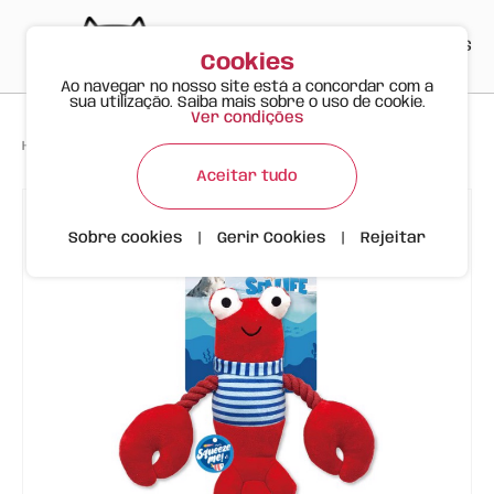
PT
EN
ES
0
Cookies
Ao navegar no nosso site está a concordar com a
sua utilização. Saiba mais sobre o uso de cookie.
Ver condições
>
>
>
Happy Meow
Produtos
Lagosta Brinquedo Peluche Cão FOFOS
Aceitar tudo
Sobre cookies
|
Gerir Cookies
|
Rejeitar