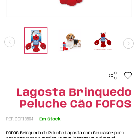
Lagosta Brinquedo
Peluche Cão FOFOS
REF: DCF18694
Em Stock
FOFOS Brinquedo de Peluche Lagosta com Squeaker para