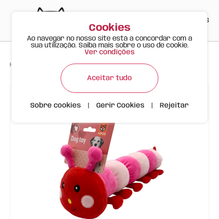
PT
EN
ES
0
Cookies
Ao navegar no nosso site está a concordar com a
sua utilização. Saiba mais sobre o uso de cookie.
Ver condições
>
>
>
Happy Meow
Produtos
Lagarta Peluche | FOFOS
Aceitar tudo
Sobre cookies
|
Gerir Cookies
|
Rejeitar