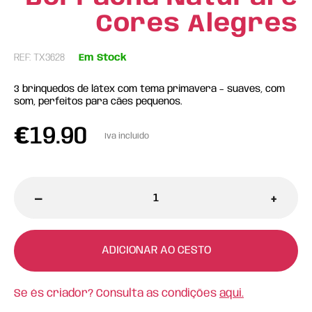
Cores Alegres
REF: TX3628
Em Stock
3 brinquedos de látex com tema primavera – suaves, com
som, perfeitos para cães pequenos.
€
19.90
Iva incluído
-
+
ADICIONAR AO CESTO
Se és criador? Consulta as condições
aqui.