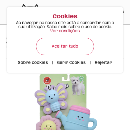
PT
EN
ES
0
Cookies
Ao navegar no nosso site está a concordar com a
sua utilização. Saiba mais sobre o uso de cookie.
Ver condições
>
>
>
Happy Meow
Produtos
Kit Primavera com 3 Brinquedos de Látex Sonoros para Cão –
Aceitar tudo
Borracha Natural e Cores Alegres
Sobre cookies
|
Gerir Cookies
|
Rejeitar