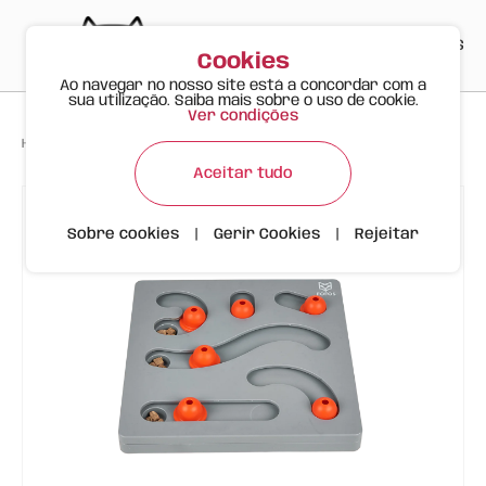
PT
EN
ES
0
Cookies
Ao navegar no nosso site está a concordar com a
sua utilização. Saiba mais sobre o uso de cookie.
Ver condições
>
>
>
Happy Meow
Produtos
Jogo para Recompensa Cão FOFOS
Aceitar tudo
Sobre cookies
|
Gerir Cookies
|
Rejeitar