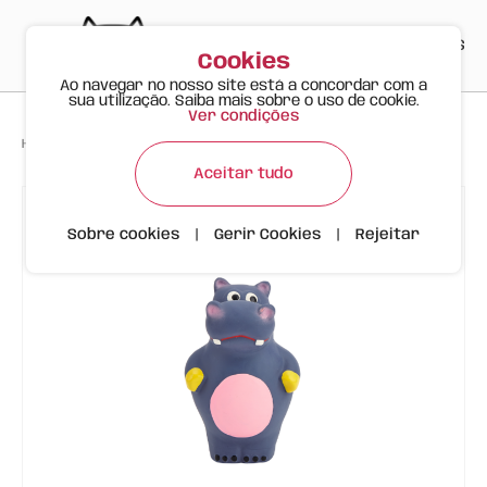
PT
EN
ES
0
Cookies
Ao navegar no nosso site está a concordar com a
sua utilização. Saiba mais sobre o uso de cookie.
Ver condições
>
>
>
Happy Meow
Produtos
Hipopótamo Latex | FOFOS
Aceitar tudo
Sobre cookies
|
Gerir Cookies
|
Rejeitar