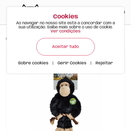
PT
EN
ES
0
Cookies
Ao navegar no nosso site está a concordar com a
sua utilização. Saiba mais sobre o uso de cookie.
Ver condições
>
>
>
Happy Meow
Produtos
Gorila | Vida Selvagem | Peluche Fofos
Aceitar tudo
Sobre cookies
|
Gerir Cookies
|
Rejeitar