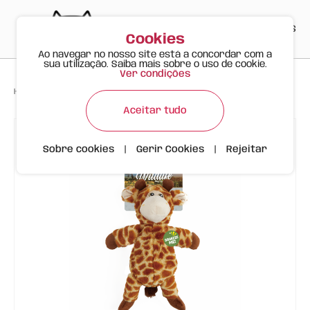
PT
EN
ES
0
Cookies
Ao navegar no nosso site está a concordar com a
sua utilização. Saiba mais sobre o uso de cookie.
Ver condições
>
>
>
Happy Meow
Produtos
Girafa | Vida Selvagem | Peluche FOFOS
Aceitar tudo
Sobre cookies
|
Gerir Cookies
|
Rejeitar