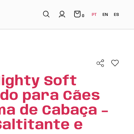
PT
EN
ES
0
ighty Soft
do para Cães
a de Cabaça –
Saltitante e