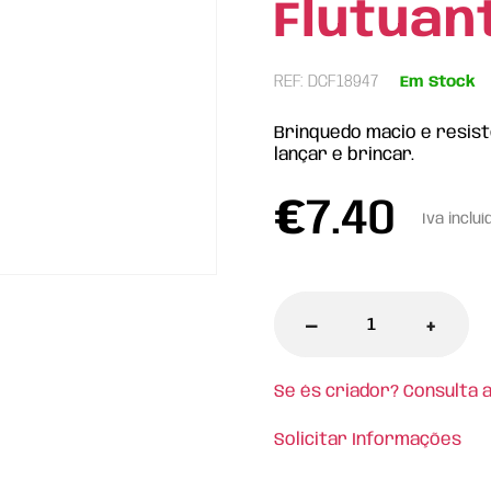
Flutuan
REF: DCF18947
Em Stock
Brinquedo macio e resist
lançar e brincar.
€
7.40
Iva incluí
-
+
Se és criador? Consulta 
Solicitar Informações