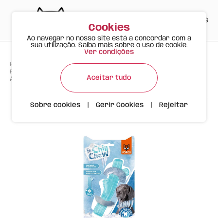
PT
EN
ES
0
Cookies
Ao navegar no nosso site está a concordar com a
sua utilização. Saiba mais sobre o uso de cookie.
Ver condições
>
>
>
Happy Meow
Produtos
FOFOS Chill & Chew – Brinquedo Refrescante para Cães (Enchível com
Aceitar tudo
Água)
Sobre cookies
|
Gerir Cookies
|
Rejeitar