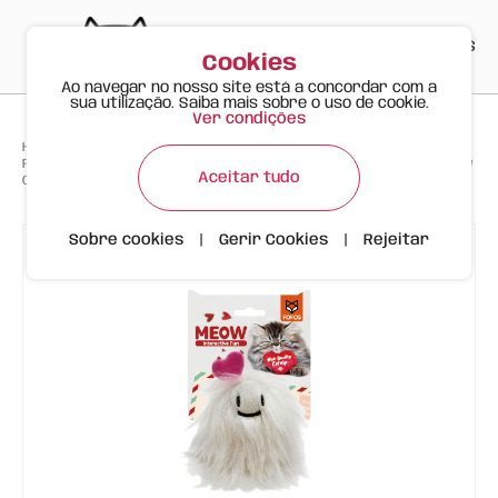
PT
EN
ES
0
Cookies
Ao navegar no nosso site está a concordar com a
sua utilização. Saiba mais sobre o uso de cookie.
Ver condições
>
>
>
Happy Meow
Produtos
FOFOS Brinquedo para Gato – Bola Peluda com Catnip e Coração (Meow
Aceitar tudo
Collection)
Sobre cookies
|
Gerir Cookies
|
Rejeitar