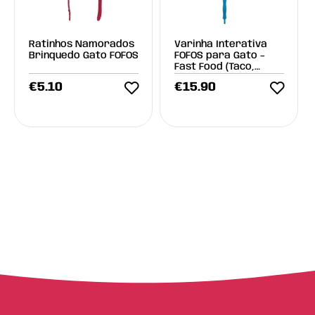
Ratinhos Namorados
Varinha Interativa
Brinquedo Gato FOFOS
FOFOS para Gato –
Fast Food (Taco,
Batatas Fritas e
€
5.10
€
15.90
Bebida)