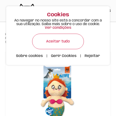
PT
EN
ES
0
Cookies
Ao navegar no nosso site está a concordar com a
sua utilização. Saiba mais sobre o uso de cookie.
Ver condições
>
>
>
Happy Meow
Produtos
FOFOS Brinquedo de Peluche para Cão – Sereia com Apito (Linha
Aceitar tudo
Sealife)
Sobre cookies
|
Gerir Cookies
|
Rejeitar