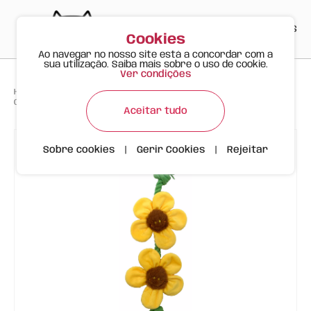
PT
EN
ES
0
Cookies
Ao navegar no nosso site está a concordar com a
sua utilização. Saiba mais sobre o uso de cookie.
Ver condições
>
>
>
Happy Meow
Produtos
Corda com Flores Amarelas para Cão - Edição Primavera
Aceitar tudo
Sobre cookies
|
Gerir Cookies
|
Rejeitar