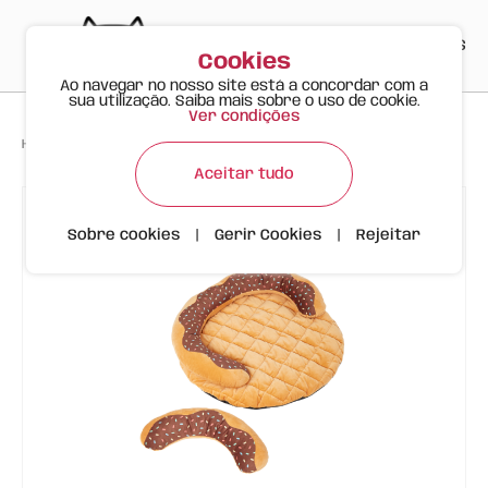
PT
EN
ES
0
Cookies
Ao navegar no nosso site está a concordar com a
sua utilização. Saiba mais sobre o uso de cookie.
Ver condições
>
>
>
Happy Meow
Produtos
Cama Donut | Cão ou Gato | FOFOS
Aceitar tudo
Sobre cookies
|
Gerir Cookies
|
Rejeitar