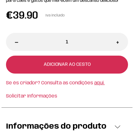
para cães e gatos que merecem um descanso delicioso!
€
39.90
Iva incluído
-
+
ADICIONAR AO CESTO
Se és criador? Consulta as condições
aqui.
Solicitar Informações
Informações do produto