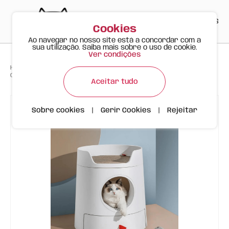
PT
EN
ES
0
Cookies
Ao navegar no nosso site está a concordar com a
sua utilização. Saiba mais sobre o uso de cookie.
Ver condições
>
>
>
Happy Meow
Produtos
CAIXA DE AREIA PARA GATO - CASTELO MAYITWILL XL
Aceitar tudo
Sobre cookies
|
Gerir Cookies
|
Rejeitar