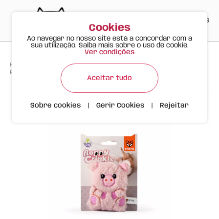
PT
EN
ES
0
Cookies
Ao navegar no nosso site está a concordar com a
sua utilização. Saiba mais sobre o uso de cookie.
Ver condições
>
>
>
Happy Meow
Produtos
Brinquedos
Porco Peluche Brinquedo P/ Gato FOFOS
Aceitar tudo
Sobre cookies
|
Gerir Cookies
|
Rejeitar