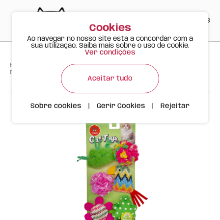
PT
EN
ES
0
Cookies
Ao navegar no nosso site está a concordar com a
sua utilização. Saiba mais sobre o uso de cookie.
Ver condições
>
>
>
Happy Meow
Produtos
Brinquedos para Gato, Conjunto de 6 - Edição Primavera
Aceitar tudo
Sobre cookies
|
Gerir Cookies
|
Rejeitar