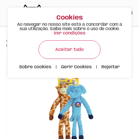
PT
EN
ES
0
Cookies
Ao navegar no nosso site está a concordar com a
sua utilização. Saiba mais sobre o uso de cookie.
Ver condições
>
>
>
Happy Meow
Produtos
Brinquedos para Cão em Peluche – Girafa e Elefante
Aceitar tudo
Sobre cookies
|
Gerir Cookies
|
Rejeitar