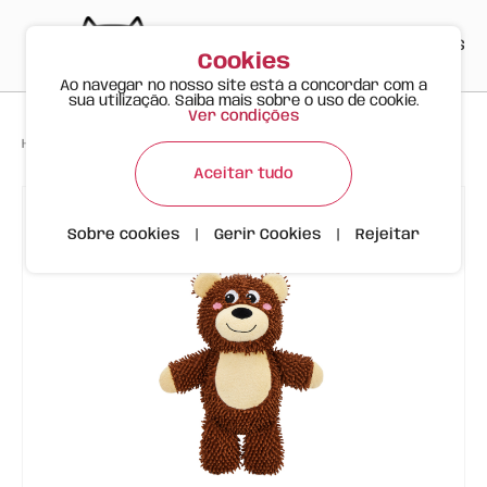
PT
EN
ES
0
Cookies
Ao navegar no nosso site está a concordar com a
sua utilização. Saiba mais sobre o uso de cookie.
Ver condições
>
>
>
Happy Meow
Produtos
Brinquedo Resistente para Cão – Urso
Aceitar tudo
Sobre cookies
|
Gerir Cookies
|
Rejeitar