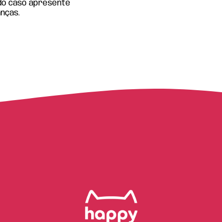
edo caso apresente
anças.