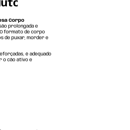
duto
posa Corpo
são prolongada e
. O formato de corpo
gos de puxar, morder e
reforçadas, é adequado
r o cão ativo e