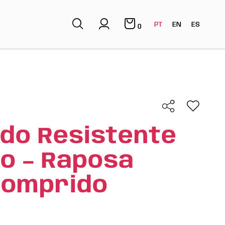
PT
EN
ES
0
do Resistente
o – Raposa
Comprido