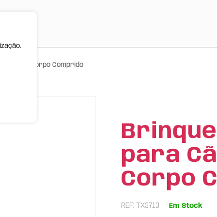
ização.
 – Raposa Corpo Comprido
Brinque
para Cã
Corpo 
REF: TX3713
Em Stock