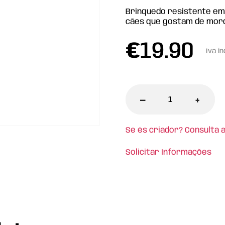
Brinquedo resistente em
cães que gostam de morde
€
19.90
Iva in
-
+
Se és criador? Consulta 
Solicitar Informações