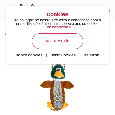
PT
EN
ES
0
Cookies
Ao navegar no nosso site está a concordar com a
sua utilização. Saiba mais sobre o uso de cookie.
Ver condições
>
>
>
Happy Meow
Produtos
Brinquedo para Cão Pato com Corda
Aceitar tudo
Sobre cookies
|
Gerir Cookies
|
Rejeitar