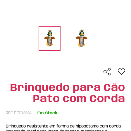
Brinquedo para Cão
Pato com Corda
REF: DCF18894
Em Stock
Brinquedo resistente em forma de hipopótamo com corda