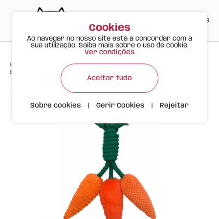
PT
EN
ES
0
Cookies
Ao navegar no nosso site está a concordar com a
sua utilização. Saiba mais sobre o uso de cookie.
Ver condições
>
>
>
Happy Meow
Produtos
Brinquedo Interativo e Mordedor para cães - 3 Cenouras com Corda
Aceitar tudo
Sobre cookies
|
Gerir Cookies
|
Rejeitar