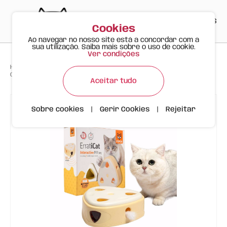
PT
EN
ES
0
Cookies
Ao navegar no nosso site está a concordar com a
sua utilização. Saiba mais sobre o uso de cookie.
Ver condições
>
>
>
Happy Meow
Produtos
Caixa de Queijo com Penas p/ Caçar FOFOS
Aceitar tudo
Sobre cookies
|
Gerir Cookies
|
Rejeitar