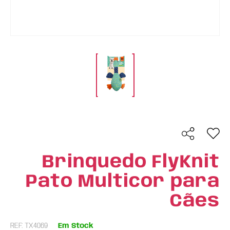
Brinquedo FlyKnit
Pato Multicor para
Cães
REF: TX4069
Em Stock