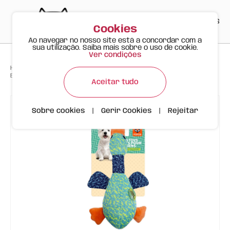
PT
EN
ES
0
Cookies
Ao navegar no nosso site está a concordar com a
sua utilização. Saiba mais sobre o uso de cookie.
Ver condições
>
>
>
Happy Meow
Produtos
Brinquedo FlyKnit Pato Multicor para Cães
Aceitar tudo
Sobre cookies
|
Gerir Cookies
|
Rejeitar