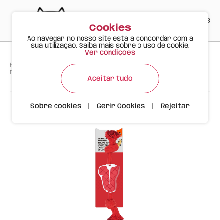
PT
EN
ES
0
Cookies
Ao navegar no nosso site está a concordar com a
sua utilização. Saiba mais sobre o uso de cookie.
Ver condições
>
>
>
Happy Meow
Produtos
Brinquedo de Corda para Roer em Forma de Bife para Cão
Aceitar tudo
Sobre cookies
|
Gerir Cookies
|
Rejeitar