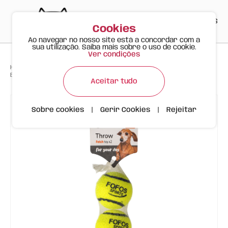
PT
EN
ES
0
Cookies
Ao navegar no nosso site está a concordar com a
sua utilização. Saiba mais sobre o uso de cookie.
Ver condições
>
>
>
Happy Meow
Produtos
Bola desportiva 2 unidades FOFOS | Com Apito
Aceitar tudo
Sobre cookies
|
Gerir Cookies
|
Rejeitar