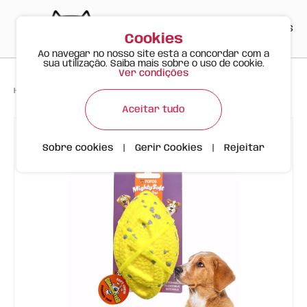
PT
EN
ES
0
Cookies
Ao navegar no nosso site está a concordar com a
sua utilização. Saiba mais sobre o uso de cookie.
Ver condições
>
>
>
Happy Meow
Produtos
Bola de rugby Resistente | Cão | FOFOS
Aceitar tudo
Sobre cookies
|
Gerir Cookies
|
Rejeitar